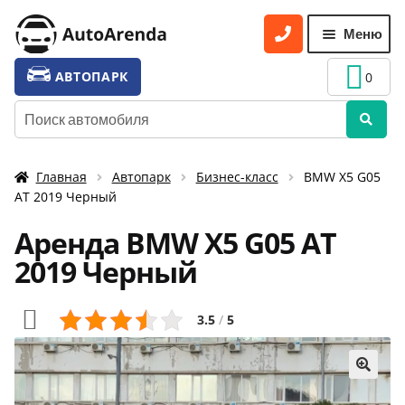
Перейти
Перейти
Меню
к
к
навигации
содержимому
УСЛУГИ
Разве
АВТОПАРК
0
вложе
ТАРИФЫ
Искать:
меню
О НАС
Главная
Автопарк
Бизнес-класс
BMW X5 G05
УСЛОВИЯ АРЕНДЫ
АТ 2019 Черный
ОТЗЫВЫ
Аренда BMW X5 G05 АТ
АКЦИИ
2019 Черный
КОНТАКТЫ
3.5
/
5
🔍