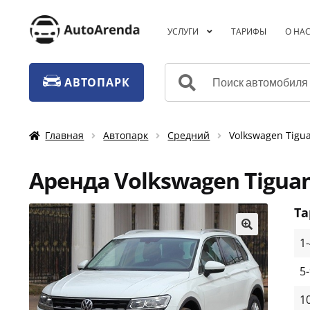
Перейти
Перейти
УСЛУГИ
ТАРИФЫ
О НА
к
к
навигации
содержимому
Искать:
АВТОПАРК
Главная
Автопарк
Средний
Volkswagen Tigua
Аренда Volkswagen Tiguan
Т
1
🔍
5
1