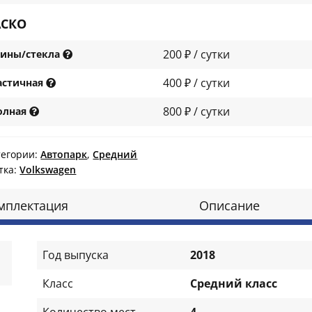
АСКО
200 ₽ / сутки
ины/стекла
400 ₽ / сутки
астичная
800 ₽ / сутки
олная
тегории:
Автопарк
,
Средний
тка:
Volkswagen
мплектация
Описание
Год выпуска
2018
Класс
Средний класс
Количество мест
4