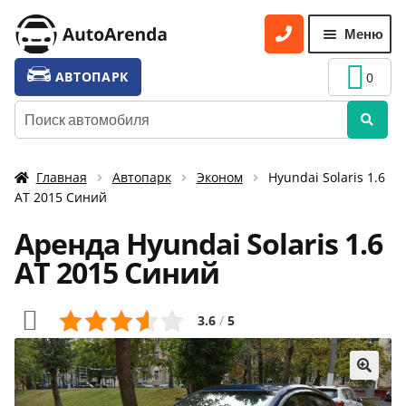
Перейти
Перейти
Меню
к
к
навигации
содержимому
УСЛУГИ
Разве
АВТОПАРК
0
вложе
ТАРИФЫ
Искать:
меню
О НАС
Главная
Автопарк
Эконом
Hyundai Solaris 1.6
УСЛОВИЯ АРЕНДЫ
АТ 2015 Синий
ОТЗЫВЫ
Аренда Hyundai Solaris 1.6
АКЦИИ
АТ 2015 Синий
КОНТАКТЫ
3.6
/
5
🔍